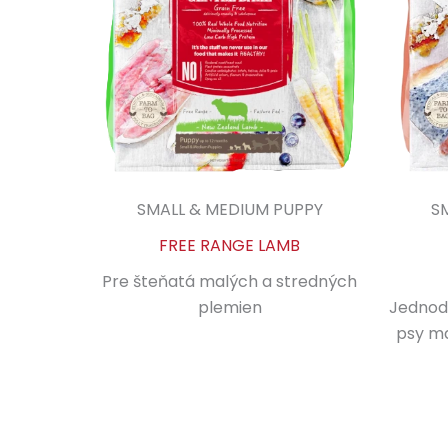
SMALL & MEDIUM PUPPY
S
FREE RANGE LAMB
Pre šteňatá malých a stredných
plemien
Jednod
psy ma