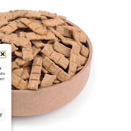
k
ito
ení
y