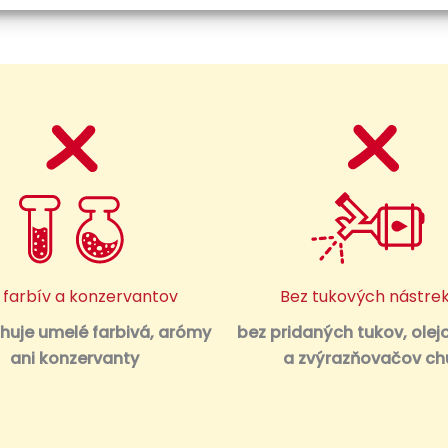
 farbív a konzervantov
Bez tukových nástre
uje umelé farbivá, arómy
bez pridaných tukov, olej
ani konzervanty
a zvýrazňovačov ch