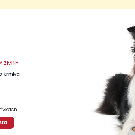
 ŽIVINY
o krmiva:
 dávkach
sta