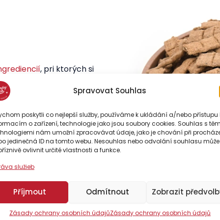
ngrediencií
, pri ktorých si
alenia tak možno
Spravovat Souhlas
h pochádzajú chutné
ovaná šetrným pečením
chom poskytli co nejlepší služby, používáme k ukládání a/nebo přístupu 
strácajú živiny. Dbáme
ormacím o zařízení, technologie jako jsou soubory cookies. Souhlas s těm
dravé a maximálne
chnologiemi nám umožní zpracovávat údaje, jako je chování při procház
bo jedinečná ID na tomto webu. Nesouhlas nebo odvolání souhlasu může
říznivě ovlivnit určité vlastnosti a funkce.
ráva služieb
Příjmout
Odmítnout
Zobrazit předvolb
Zásady ochrany osobních údajů
Zásady ochrany osobních údajů