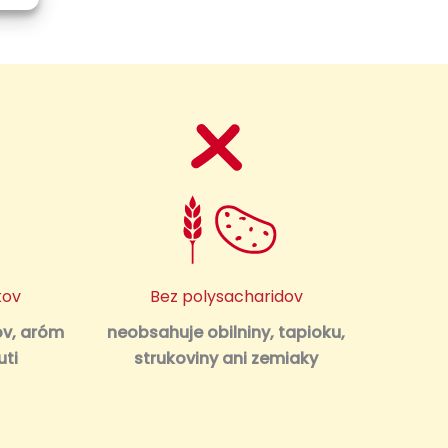
kov
Bez polysacharidov
ov, aróm
neobsahuje obilniny, tapioku,
uti
strukoviny ani zemiaky