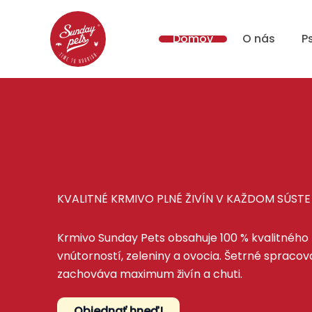
Preskočiť
na
Domov
O nás
P
obsah
KVALITNÉ KRMIVO PLNÉ ŽIVÍN V KAŽDOM SÚSTE
Krmivo Sunday Pets obsahuje 100 % kvalitného
vnútorností, zeleniny a ovocia. Šetrné spracov
zachováva maximum živín a chuti.
Objednať hneď!