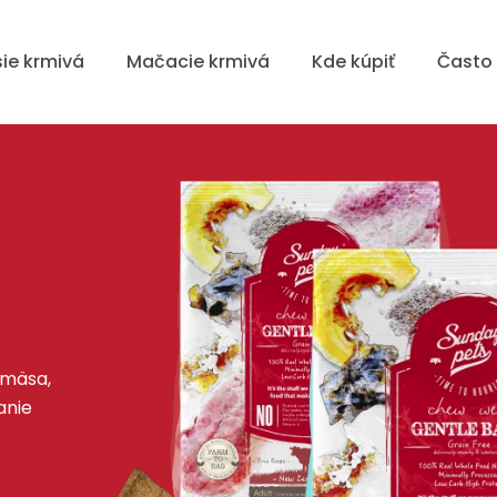
sie krmivá
Mačacie krmivá
Kde kúpiť
Často 
 mäsa,
anie