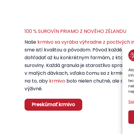
100 % SUROVÍN PRIAMO Z NOVÉHO ZÉLANDU
Naše
krmivo sa vyrába výhradne z poctivých i
sme istí kvalitou a pôvodom. Pôvod každého b
dohľadať až ku konkrétnym farmám, z ktorýc
suroviny. Každá granula je starostlivo sprac
Aby
v malých dávkach, vďaka čomu sa z krmiva ne
inf
na to, aby
krmivo
bolo nielen chutné, ale aj z
te
ne
výživné.
nep
Sp
Preskúmať krmivo